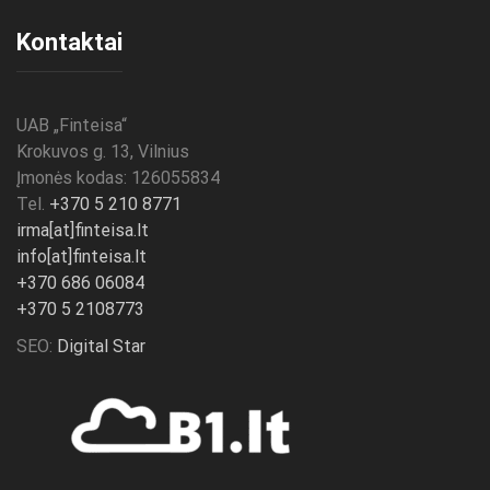
Kontaktai
UAB „
Finteisa
“
Krokuvos g. 13, Vilnius
Įmonės kodas: 126055834
Tel.
+370 5 210 8771
irma[at]finteisa.lt
info[at]finteisa.lt
+370 686 06084
+370 5 2108773
SEO:
Digital Star